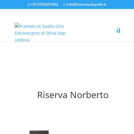
+39 0742651662
info@frantoiodispello.it
RISERVA NORBERTO
Riserva Norberto