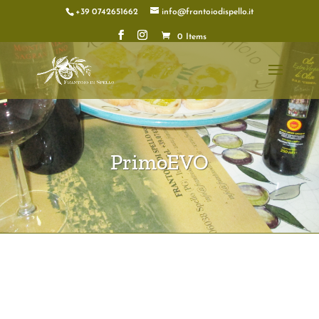
+39 0742651662
info@frantoiodispello.it
0 Items
PrimoEVO