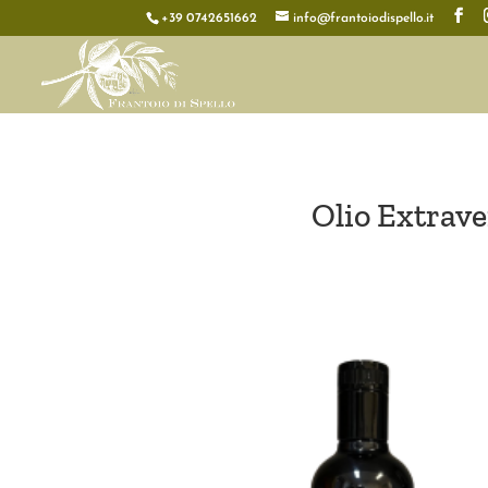
+39 0742651662
info@frantoiodispello.it
Olio Extrav