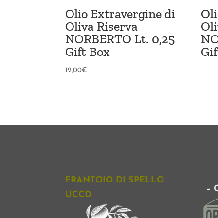
Olio Extravergine di
Oli
Oliva Riserva
Ol
NORBERTO Lt. 0,25
NO
Gift Box
Gif
12,00
€
FRANTOIO DI SPELLO
– 
UCCD