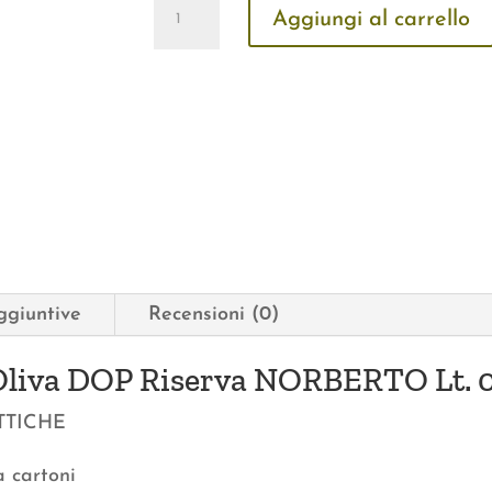
Olio
Aggiungi al carrello
Extravergine
di
Oliva
DOP
Riserva
NORBERTO
Lt.
0,25
quantità
ggiuntive
Recensioni (0)
 Oliva DOP Riserva NORBERTO Lt. 
TTICHE
a cartoni