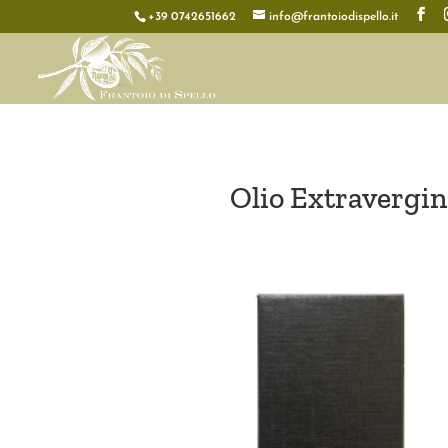
+39 0742651662
info@frantoiodispello.it
Olio Extravergin