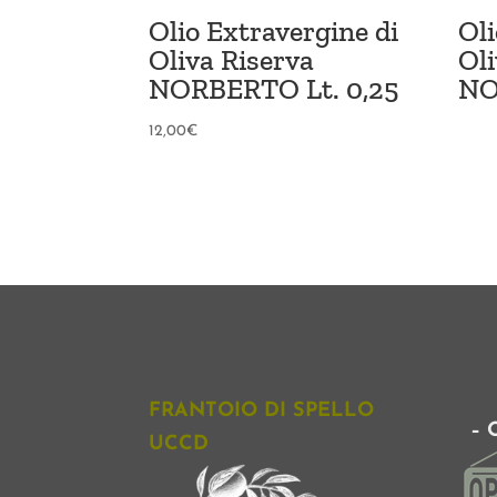
Olio Extravergine di
Oli
Oliva Riserva
Ol
NORBERTO Lt. 0,25
NO
12,00
€
FRANTOIO DI SPELLO
– 
UCCD