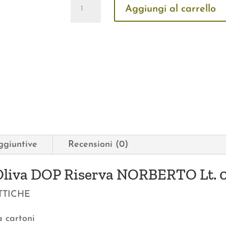
Olio
Aggiungi al carrello
Extravergine
di
Oliva
DOP
Riserva
NORBERTO
Lt.
0,50
Gift
ggiuntive
Recensioni (0)
Box
quantità
 Oliva DOP Riserva NORBERTO Lt. 0
TTICHE
a cartoni