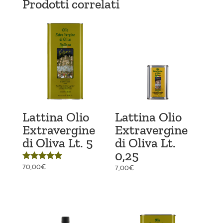
Prodotti correlati
Lattina Olio
Lattina Olio
Extravergine
Extravergine
di Oliva Lt. 5
di Oliva Lt.
0,25
Valutato
70,00
€
7,00
€
5.00
su 5